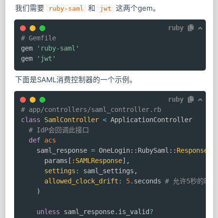
我们需要
和
这两个gem。
ruby-saml
jwt
ruby
# Gemfile
gem 
'ruby-saml'
gem 
'jwt'
下面是SAML消费控制器的一个示例。
ruby
# app/controllers/saml_controller.rb
class
SamlController
<
 ApplicationController

# IdP会回调此接口
def
acs
    saml_response 
=
 OneLogin
::
RubySaml
::
Response
.
n
      params
[
:SAMLResponse
]
,
settings
:
 saml_settings
,
allowed_clock_drift
:
5.
seconds 
# 允许5秒的时
)
unless
 saml_response
.
is_valid
?