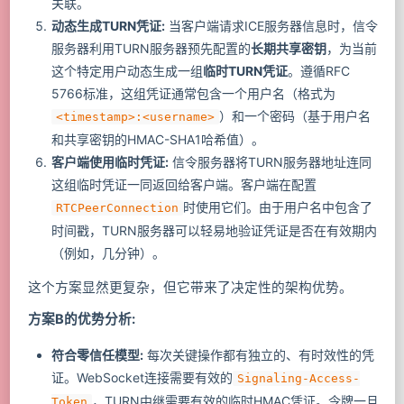
关联。
动态生成TURN凭证:
当客户端请求ICE服务器信息时，信令
服务器利用TURN服务器预先配置的
长期共享密钥
，为当前
这个特定用户动态生成一组
临时TURN凭证
。遵循RFC
5766标准，这组凭证通常包含一个用户名（格式为
）和一个密码（基于用户名
<timestamp>:<username>
和共享密钥的HMAC-SHA1哈希值）。
客户端使用临时凭证:
信令服务器将TURN服务器地址连同
这组临时凭证一同返回给客户端。客户端在配置
时使用它们。由于用户名中包含了
RTCPeerConnection
时间戳，TURN服务器可以轻易地验证凭证是否在有效期内
（例如，几分钟）。
这个方案显然更复杂，但它带来了决定性的架构优势。
方案B的优势分析:
符合零信任模型:
每次关键操作都有独立的、有时效性的凭
证。WebSocket连接需要有效的
Signaling-Access-
，TURN中继需要有效的临时HMAC凭证。令牌一旦
Token