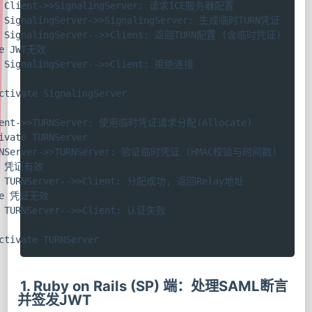
  Client->>SignalingServer: 请求ICE服务器配置

  SignalingServer->>SignalingServer: 生成临时TURN凭证

  SignalingServer-->>Client: 返回TURN配置 (含临时凭证)

e JWT无效

  SignalingServer-->>Client: 拒绝连接

ctivate SignalingServer

ient->>TURNServer: 使用临时凭证请求分配(Allocate)

ivate TURNServer

RNServer->>TURNServer: 验证临时凭证 (HMAC校验与时间戳)

t 凭证有效

  TURNServer-->>Client: 分配成功, 返回Relay地址

se 凭证无效

  TURNServer-->>Client: 认证失败

ctivate TURNServer
1. Ruby on Rails (SP) 端：处理SAML断言
并签发JWT