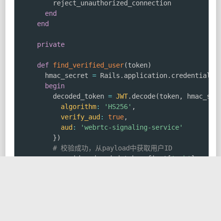
        reject_unauthorized_connection

end
end
private
def
find_verified_user
(
token
)
      hmac_secret 
=
 Rails
.
application
.
credentials
.
begin
        decoded_token 
=
JWT
.
decode
(
token
,
 hmac_sec
algorithm
:
'HS256'
,
verify_aud
:
true
,
aud
:
'webrtc-signaling-service'
}
)
# 校验成功，从payload中获取用户ID
        user_id 
=
 decoded_token
.
first
[
'sub'
]
# 在真实项目中，可能还需要查询数据库确认用户存在
# 这里为了简化，直接返回user_id
        user_id

rescue
JWT
::
ExpiredSignature

        logger
.
warn 
"JWT expired for connection at
nil