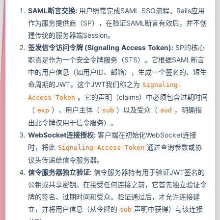
SAML断言交换:
用户照常完成SAML SSO流程。Rails应用
作为服务提供商（SP），在验证SAML断言有效后，并不创
建传统的服务器端Session。
签发信令访问令牌 (Signaling Access Token):
SP的核心
职责是作为一个安全令牌服务（STS）。它根据SAML断言
中的用户信息（如用户ID、邮箱），生成一个签名的、短生
命周期的JWT。这个JWT我们称之为
Signaling-
。它的声明（claims）中必须包含过期时间
Access-Token
（
）、用户主体（
）以及受众（
，明确指
exp
sub
aud
出此令牌仅用于信令服务）。
WebSocket连接授权:
客户端在初始化WebSocket连接
时，将此
通过查询参数或协
Signaling-Access-Token
议头传递给信令服务器。
信令服务器独立验证:
信令服务器持有用于验证JWT签名的
公钥或共享密钥。在接受任何连接之前，它首先独立验证令
牌的签名、过期时间和受众。验证通过后，才允许连接建
立，并将用户信息（从令牌的
声明中获得）与该连接
sub