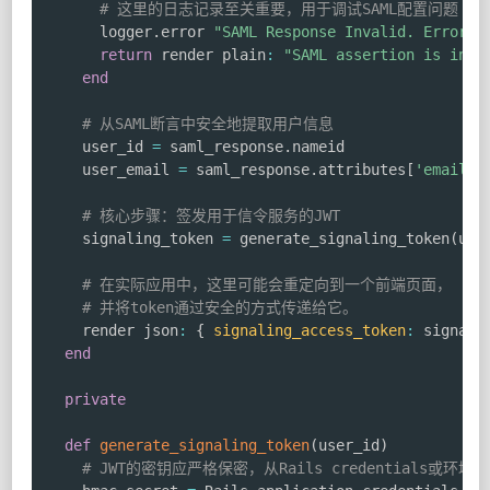
# 这里的日志记录至关重要，用于调试SAML配置问题
      logger
.
error 
"SAML Response Invalid. Errors:
return
 render plain
:
"SAML assertion is inva
end
# 从SAML断言中安全地提取用户信息
    user_id 
=
 saml_response
.
nameid

    user_email 
=
 saml_response
.
attributes
[
'email'
]
# 核心步骤：签发用于信令服务的JWT
    signaling_token 
=
 generate_signaling_token
(
use
# 在实际应用中，这里可能会重定向到一个前端页面，
# 并将token通过安全的方式传递给它。
    render json
:
{
signaling_access_token
:
 signali
end
private
def
generate_signaling_token
(
user_id
)
# JWT的密钥应严格保密，从Rails credentials或环