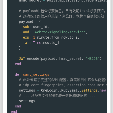
    hmac_secret 
=
 Rails
.
application
.
credentials
.
jw
# payload中包含必要信息，且有效期(exp)必须很短，例
# 这确保了即使用户关闭了浏览器，令牌也会很快失效
    payload 
=
{
sub
:
 user_id
,
aud
:
'webrtc-signaling-service'
,
exp
:
1.
minute
.
from_now
.
to_i
,
iat
:
Time
.
now
.
to_i

}
JWT
.
encode
(
payload
,
 hmac_secret
,
'HS256'
)
end
def
saml_settings
# 此处省略了完整的SAML配置，真实项目中它会从配置中加
# idp_cert_fingerprint, assertion_consumer_ser
    settings 
=
 OneLogin
::
RubySaml
::
Settings
.
new
# ... 从配置文件加载IdP元数据和SP配置 ...
    settings

end
end