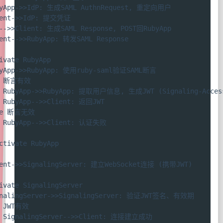
byApp->>IdP: 生成SAML AuthnRequest, 重定向用户

ient->>IdP: 提交凭证

-->>Client: 生成SAML Response, POST回RubyApp

ent-->>RubyApp: 转发SAML Response

ivate RubyApp

byApp->>RubyApp: 使用ruby-saml验证SAML断言

t 断言有效

  RubyApp->>RubyApp: 提取用户信息, 生成JWT (Signaling-Access
 RubyApp-->>Client: 返回JWT

se 断言无效

  RubyApp-->>Client: 认证失败

ctivate RubyApp

ient->>SignalingServer: 建立WebSocket连接 (携带JWT)

ivate SignalingServer

gnalingServer->>SignalingServer: 验证JWT签名、有效期

 JWT有效

  SignalingServer-->>Client: 连接建立成功
