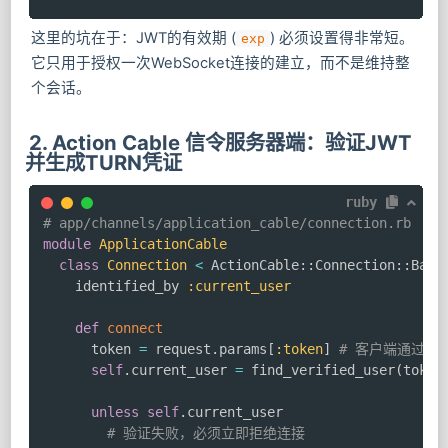
这里的坑在于：JWT的有效期 (
) 必须设置得非常短。
exp
它只用于授权一次WebSocket连接的建立，而不是维持整
个会话。
2. Action Cable 信令服务器端：验证JWT
并生成TURN凭证
ruby
# app/channels/application_cable/connection.rb
module
ApplicationCable
class
Connection
<
 ActionCable
::
Connection
::
Base

    identified_by 
:current_user
def
connect
      token 
=
 request
.
params
[
:token
]
# 客户端通过 ws:
self
.
current_user 
=
 find_verified_user
(
token
unless
self
.
current_user

# 验证失败，必须立即拒绝连接