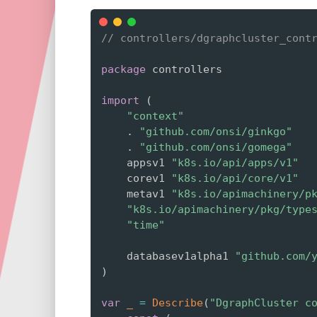
// controllers/dgraphcluster_cont
package
 controllers

import
(
"context"
.
"github.com/onsi/ginkgo"
.
"github.com/onsi/gomega"
    appsv1 
"k8s.io/api/apps/v1"
    corev1 
"k8s.io/api/core/v1"
    metav1 
"k8s.io/apimachinery/p
"k8s.io/apimachinery/pkg/type
"time"
    databasev1alpha1 
"github.com/
)
var
_
=
Describe
(
"DgraphCluster c