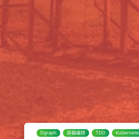
Dgraph
容器编排
TDD
Kubernete