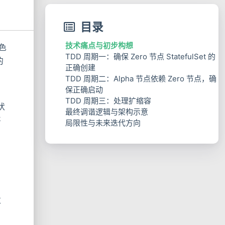
目录
技术痛点与初步构想
角色
TDD 周期一：确保 Zero 节点 StatefulSet 的
的
正确创建
用
TDD 周期二：Alpha 节点依赖 Zero 节点，确
保正确启动
TDD 周期三：处理扩缩容
状
最终调谐逻辑与架构示意
甚
局限性与未来迭代方向
数
有