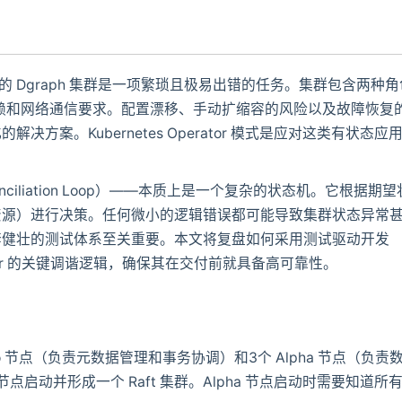
可用的 Dgraph 集群是一项繁琐且极易出错的任务。集群包含两种
启动依赖和网络通信要求。配置漂移、手动扩缩容的风险以及故障恢复
案。Kubernetes Operator 模式是应对这类有状态应
onciliation Loop）——本质上是一个复杂的状态机。它根据期望
资源）进行决策。任何微小的逻辑错误都可能导致集群状态异常
套健壮的测试体系至关重要。本文将复盘如何采用测试驱动开发
rator 的关键调谐逻辑，确保其在交付前就具备高可靠性。
ero 节点（负责元数据管理和事务协调）和3个 Alpha 节点（负责
 节点启动并形成一个 Raft 集群。Alpha 节点启动时需要知道所