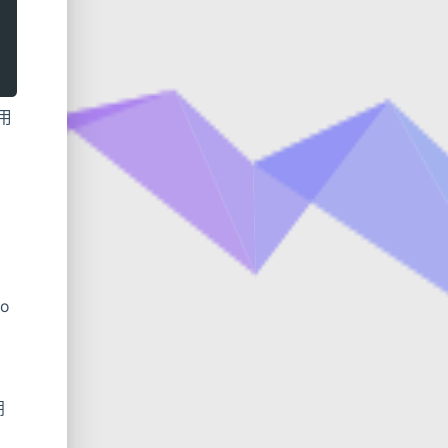
用
o
期