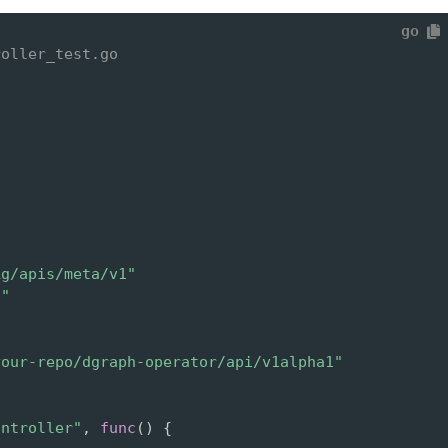
go
roller_test.go
kg/apis/meta/v1"
s"
your-repo/dgraph-operator/api/v1alpha1"
ontroller"
,
func
(
)
{