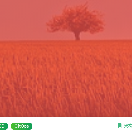
架
CD
GitOps