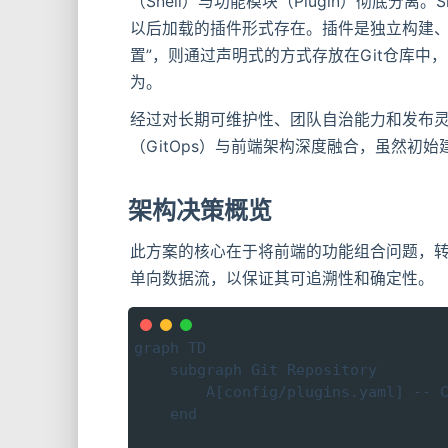
（Shell）与功能模块（Plugin）彻底分
以后加载的插件形式存在。插件是独立构建、
置”，则通过声明式的方式存放在Git仓库中，
为。
经过对长期可维护性、团队自治能力和发布
（GitOps）与前端架构深度融合，虽然初
架构决策概览
此方案的核心在于将前端的功能组合问题，
单向数据流，以保证其可追溯性和确定性。
graph TD

    subgraph Git Repository

        A[config/plugins.yaml] -- C
    end
