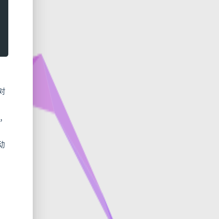
对
源，
动