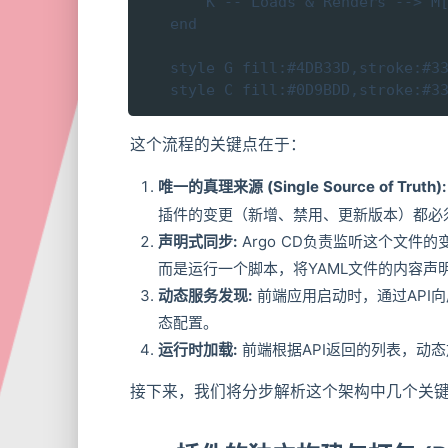
        K -- Loads & Renders --> M[
    end

    style G fill:#4DB33D,stroke:#33
    style C fill:#0D9BDD,stroke:#3
这个流程的关键点在于：
唯一的真理来源 (Single Source of Truth):
插件的变更（新增、禁用、更新版本）都必须
声明式同步:
Argo CD负责监听这个文件的
而是运行一个脚本，将YAML文件的内容声明
动态服务发现:
前端应用启动时，通过API向
态配置。
运行时加载:
前端根据API返回的列表，动
接下来，我们将分步解析这个架构中几个关