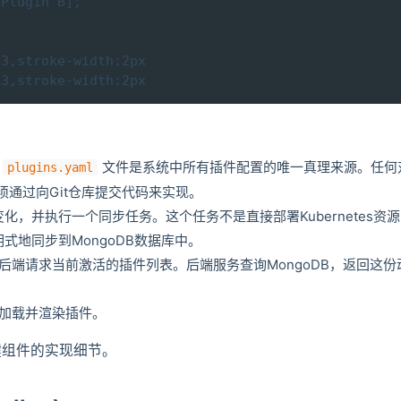
Plugin B];

3,stroke-width:2px

33,stroke-width:2px
文件是系统中所有插件配置的唯一真理来源。任何
plugins.yaml
通过向Git仓库提交代码来实现。
变化，并执行一个同步任务。这个任务不是直接部署Kubernetes资
式地同步到MongoDB数据库中。
后端请求当前激活的插件列表。后端服务查询MongoDB，返回这份
态加载并渲染插件。
键组件的实现细节。