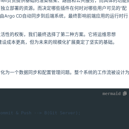
离。Shell负责提供基础的渲染框架、路由和公共服务，而具体的功能
独立部署的资源。而决定哪些插件在何时对哪些用户可见的“配
由Argo CD自动同步到后端系统，最终影响前端应用的运行时行
灵活性的权衡，我们最终选择了第二种方案。它将运维思想
始建设成本更高，但为未来的规模化扩展奠定了坚实的基础。
转化为一个数据同步和配置管理问题。整个系统的工作流被设计
mermaid
ommit & Push --> B(Git Server);
