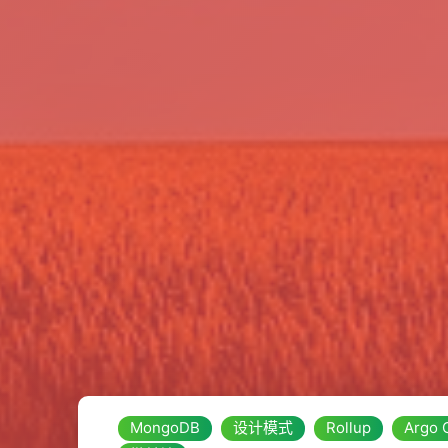
MongoDB
设计模式
Rollup
Argo 