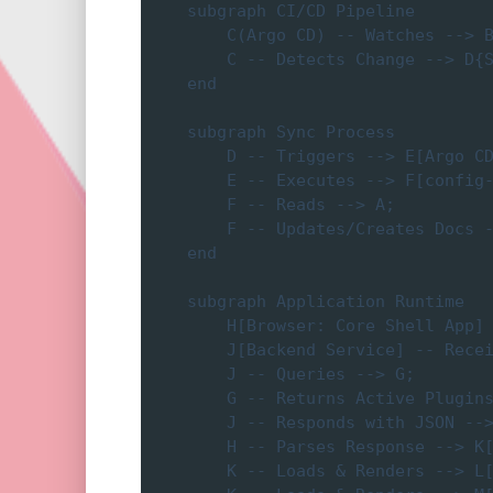
    subgraph CI/CD Pipeline

        C(Argo CD) -- Watches --> B
        C -- Detects Change --> D{S
    end

    subgraph Sync Process

        D -- Triggers --> E[Argo CD
        E -- Executes --> F[config-
        F -- Reads --> A;

        F -- Updates/Creates Docs -
    end

    subgraph Application Runtime

        H[Browser: Core Shell App] 
        J[Backend Service] -- Recei
        J -- Queries --> G;

        G -- Returns Active Plugins
        J -- Responds with JSON -->
        H -- Parses Response --> K[
        K -- Loads & Renders --> L[