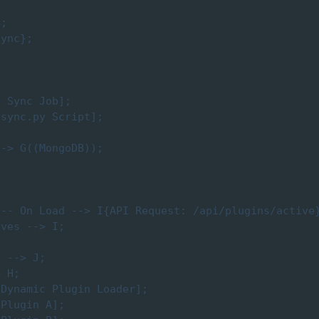
;

ync};

 Sync Job];

sync.py Script];

-> G((MongoDB));

-- On Load --> I{API Request: /api/plugins/active}
ves --> I;

 --> J;

 H;

Dynamic Plugin Loader];

Plugin A];
