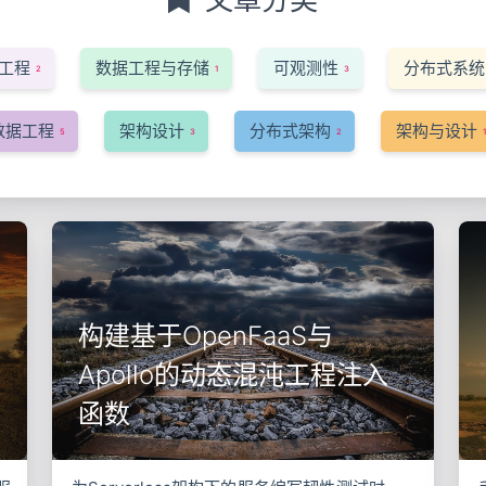
工程
数据工程与存储
可观测性
分布式系统
2
1
3
数据工程
架构设计
分布式架构
架构与设计
5
3
2
构建基于OpenFaaS与
Apollo的动态混沌工程注入
函数