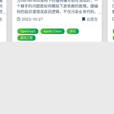
服
为Serverless架构下的服务编写韧性测试时，一
问
个棘手的问题是如何模拟下游依赖的故障。硬编
然
码的延迟或错误返回逻辑，不仅污染业务代码，
带
而且每次调整实验参数都需要重新部署，流程极
生
2023-10-27
云原生
迟
其僵化。在真实项目中，我们需要的是一种非侵
入式、可动态配置、能
OpenFaaS
Apollo Client
测试
混沌工程