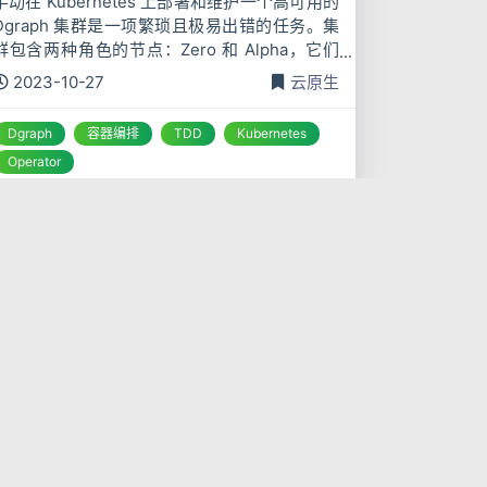
手动在 Kubernetes 上部署和维护一个高可用的
Dgraph 集群是一项繁琐且极易出错的任务。集
群包含两种角色的节点：Zero 和 Alpha，它们
之间有启动依赖和网络通信要求。配置漂移、手
2023-10-27
云原生
动扩缩容的风险以及故障恢复的复杂性，都促使
Dgraph
容器编排
TDD
Kubernetes
Operator