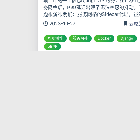
项目中的一个核心Django API服务，在迁移到
务网格后，P99延迟出现了无法容忍的抖动。
题根源很明确：服务网格的Sidecar代理，虽
提供了丰富的流量治理和可观测性能力，但其
2023-10-27
云原
来的额外网络跳数和资源开销，对于这个对延
极度敏感的服
可观测性
服务网格
Docker
Django
eBPF