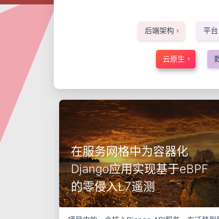
后端架构
平台
5
云原生
3
在服务网格中为容器化
Django应用实现基于eBPF
的零侵入L7遥测