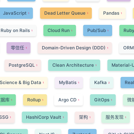
JavaScript
Dead Letter Queue
Pandas
1
1
1
Ruby on Rails
Cloud Run
Pub/Sub
Rub
1
1
1
零信任
Domain-Driven Design (DDD)
ORM
1
1
PostgreSQL
Clean Architecture
Material-U
1
1
 Science & Big Data
MyBatis
Kafka
Rea
1
1
2
数据库
Rollup
Argo CD
GitOps
微
1
1
1
1
SSG
HashiCorp Vault
架构
服务发现
1
1
1
1