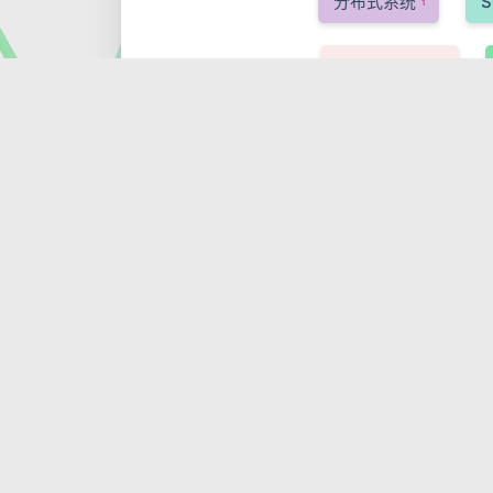
分布式系统
S
1
WebSockets
1
Django
1
Azure Service Bus
1
TimescaleDB
1
BASE
构建与工
1
ArangoDB
NA
1