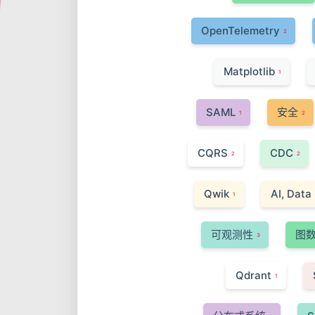
OpenTelemetry
2
Matplotlib
1
SAML
安全
1
2
CQRS
CDC
2
2
Qwik
AI, Data
1
可观测性
图
3
Qdrant
1