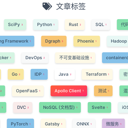
文章标签
SciPy
Python
Rust
SQL
代
3
1
2
1
ng Framework
Dgraph
Phoenix
Hadoop
1
3
1
cker
DevOps
不可变基础设施
container
1
2
1
Go
IDP
Java
Terraform
密
2
1
2
1
OpenFaaS
Apollo Client
测试
混
1
2
1
1
i
DVC
NoSQL (文档型)
Svelte
iO
1
2
1
1
PyTorch
Gatsby
ONNX
微服务
1
1
1
1