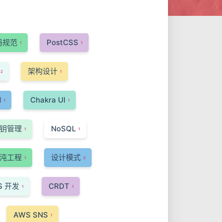
码规范
PostCSS
1
1
架构设计
2
1
d
Chakra UI
1
1
钥管理
NoSQL
1
1
沌工程
设计模式
1
2
S 开发
CRDT
1
1
AWS SNS
1