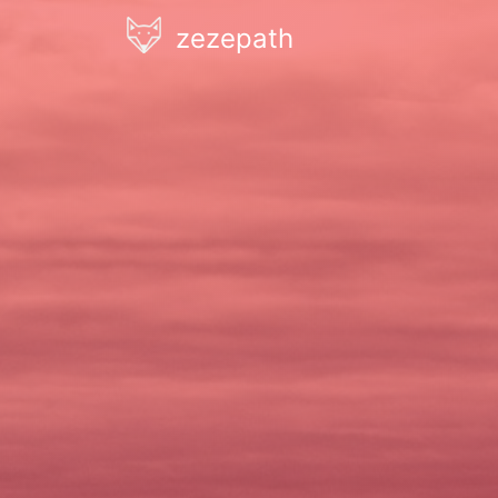
zezepath