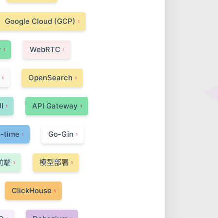
Google Cloud (GCP)
1
y
WebRTC
1
1
OpenSearch
1
1
I
API Gateway
1
1
l-time
Go-Gin
1
1
前端
模型部署
1
1
ClickHouse
1