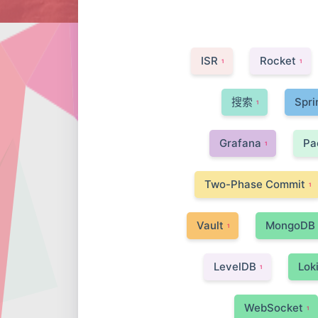
ISR
Rocket
1
1
搜索
Spri
1
Grafana
Pa
1
Two-Phase Commit
1
Vault
MongoDB
1
LevelDB
Lok
1
WebSocket
1