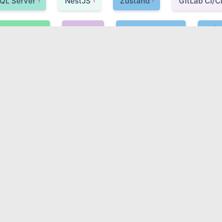
QL Server
NestJS
Zustand
GitLab CI/C
1
1
1
Express.js
Tekton
Docker Swarm
服务
1
1
1
eBPF
Two-Phase Commit (2PC)
CircleCI
1
1
1
Saga
韧性工程
Elasticsearch
Featur
1
1
1
Turbopack
Redis Streams
Git
CI/CD
1
1
1
具
容器编排
TDD
Kubernetes
Ope
1
1
1
1
TS
GCP GKE
Apache Flink
AWS
1
1
1
1