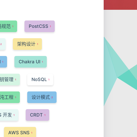
码规范
PostCSS
1
1
架构设计
2
1
d
Chakra UI
1
1
钥管理
NoSQL
1
1
沌工程
设计模式
1
2
S 开发
CRDT
1
1
AWS SNS
1