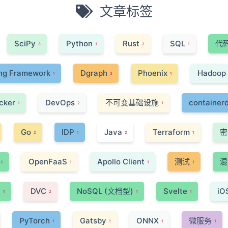
文章标签
SciPy
Python
Rust
SQL
代
3
1
2
1
ng Framework
Dgraph
Phoenix
Hadoop
1
3
1
cker
DevOps
不可变基础设施
container
1
2
1
Go
IDP
Java
Terraform
密
2
1
2
1
OpenFaaS
Apollo Client
测试
混
2
1
1
1
i
DVC
NoSQL (文档型)
Svelte
iO
1
2
1
1
PyTorch
Gatsby
ONNX
微服务
1
1
1
1