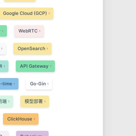
Google Cloud (GCP)
1
y
WebRTC
1
1
OpenSearch
1
1
I
API Gateway
1
1
l-time
Go-Gin
1
1
前端
模型部署
1
1
ClickHouse
1