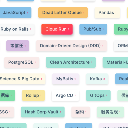
JavaScript
Dead Letter Queue
Pandas
1
1
1
Ruby on Rails
Cloud Run
Pub/Sub
Rub
1
1
1
零信任
Domain-Driven Design (DDD)
ORM
1
1
PostgreSQL
Clean Architecture
Material-U
1
1
 Science & Big Data
MyBatis
Kafka
Rea
1
1
2
数据库
Rollup
Argo CD
GitOps
微
1
1
1
1
SSG
HashiCorp Vault
架构
服务发现
1
1
1
1