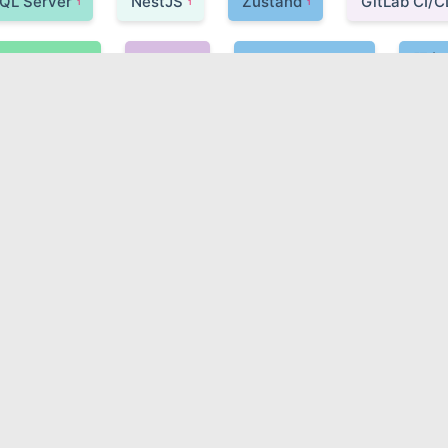
QL Server
NestJS
Zustand
GitLab CI/C
1
1
1
Express.js
Tekton
Docker Swarm
服务
1
1
1
eBPF
Two-Phase Commit (2PC)
CircleCI
1
1
1
Saga
韧性工程
Elasticsearch
Featur
1
1
1
Turbopack
Redis Streams
Git
CI/CD
1
1
1
具
容器编排
TDD
Kubernetes
Ope
1
1
1
1
TS
GCP GKE
Apache Flink
AWS
1
1
1
1