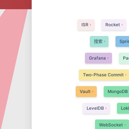
ISR
Rocket
1
1
搜索
Spri
1
Grafana
Pa
1
Two-Phase Commit
1
Vault
MongoDB
1
LevelDB
Lok
1
WebSocket
1