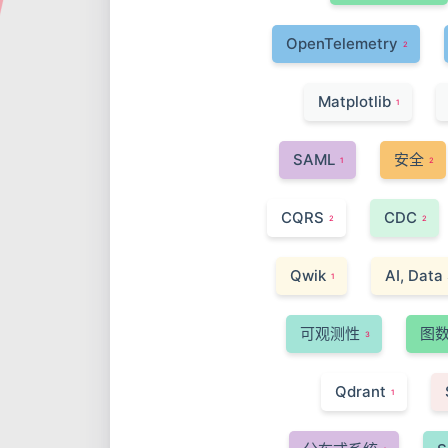
OpenTelemetry
2
Matplotlib
1
SAML
安全
1
2
CQRS
CDC
2
2
Qwik
AI, Data
1
可观测性
图
3
Qdrant
1