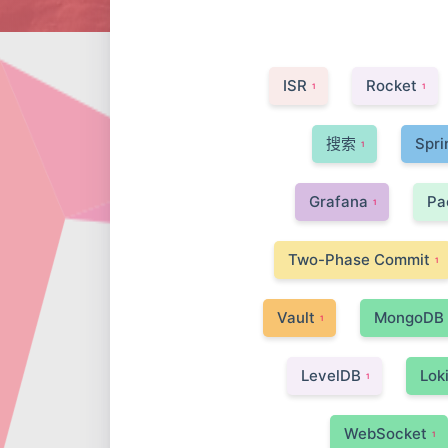
ISR
Rocket
1
1
搜索
Spri
1
Grafana
Pa
1
Two-Phase Commit
1
Vault
MongoDB
1
LevelDB
Lok
1
WebSocket
1