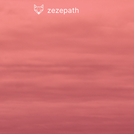
zezepath