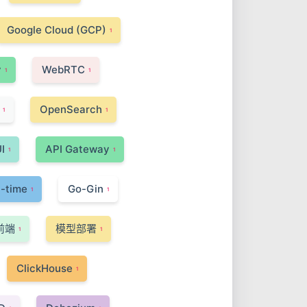
Google Cloud (GCP)
1
y
WebRTC
1
1
OpenSearch
1
1
I
API Gateway
1
1
l-time
Go-Gin
1
1
前端
模型部署
1
1
ClickHouse
1