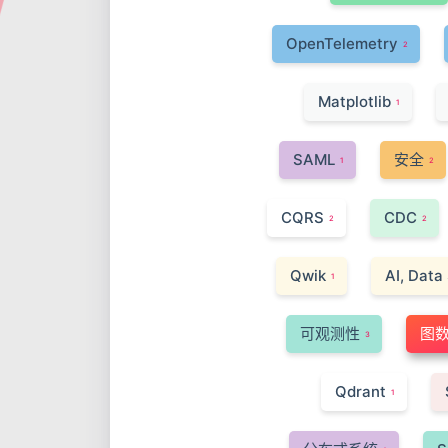
OpenTelemetry
2
Matplotlib
1
SAML
安全
1
2
CQRS
CDC
2
2
Qwik
AI, Data
1
可观测性
图
3
Qdrant
1