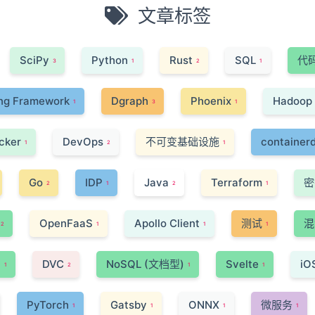
文章标签
SciPy
Python
Rust
SQL
代
3
1
2
1
ng Framework
Dgraph
Phoenix
Hadoop
1
3
1
cker
DevOps
不可变基础设施
container
1
2
1
Go
IDP
Java
Terraform
密
2
1
2
1
OpenFaaS
Apollo Client
测试
混
2
1
1
1
i
DVC
NoSQL (文档型)
Svelte
iO
1
2
1
1
PyTorch
Gatsby
ONNX
微服务
1
1
1
1