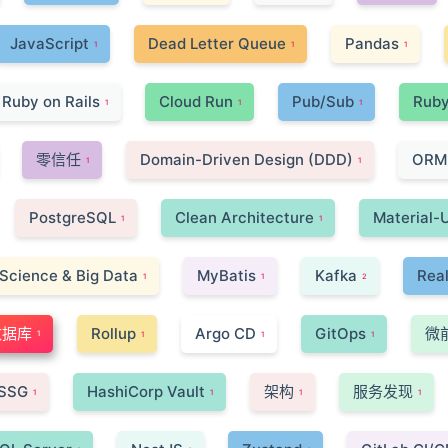
JavaScript
Dead Letter Queue
Pandas
1
1
1
Ruby on Rails
Cloud Run
Pub/Sub
Rub
1
1
1
零信任
Domain-Driven Design (DDD)
ORM
1
1
PostgreSQL
Clean Architecture
Material-U
1
1
 Science & Big Data
MyBatis
Kafka
Rea
1
1
2
数据库
Rollup
Argo CD
GitOps
微
1
1
1
1
SSG
HashiCorp Vault
架构
服务发现
1
1
1
1