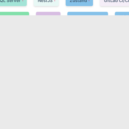
QL Server
NestJS
Zustand
GitLab CI/C
1
1
1
Express.js
Tekton
Docker Swarm
服务
1
1
1
eBPF
Two-Phase Commit (2PC)
CircleCI
1
1
1
Saga
韧性工程
Elasticsearch
Featur
1
1
1
Turbopack
Redis Streams
Git
CI/CD
1
1
1
具
容器编排
TDD
Kubernetes
Ope
1
1
1
1
TS
GCP GKE
Apache Flink
AWS
1
1
1
1